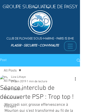
Groupe Subaquatique de Passy
Club de plongEe sous-marine - Paris 15 Eme
PLAISIR - SEcurite - ConvivialitE
Post
All Posts
Liza Littaye
All Posts
21 juin 2019
1 min de lecture
Séance interclub de
Informations
découverte PSP : Trop top !
Vie du club
Mercredi soir, grosse effervescence à 
Voyages
Mourlon qui s’est transformé au fil de la 