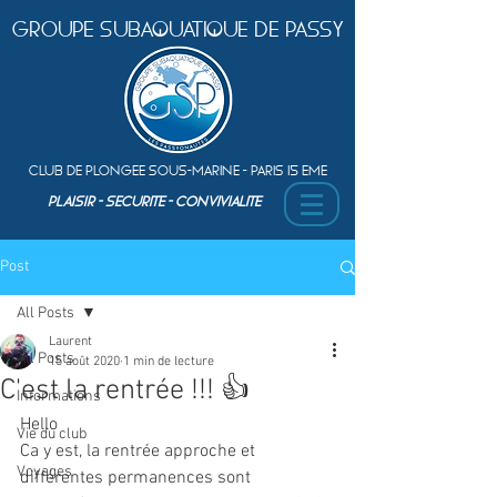
Groupe Subaquatique de Passy
Club de plongEe sous-marine - Paris 15 Eme
PLAISIR - SEcurite - ConvivialitE
Post
All Posts
Laurent
All Posts
15 août 2020
1 min de lecture
C'est la rentrée !!! 👍
Informations
Hello 
Vie du club
Ca y est, la rentrée approche et 
Voyages
différentes permanences sont 