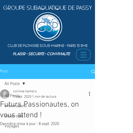
Groupe Subaquatique de Passy
Club de plongEe sous-marine - Paris 15 Eme
PLAISIR - SEcurite - ConvivialitE
Post
All Posts
corinne.hamers
All Posts
7 sept. 2020
1 min de lecture
Futurs Passionautes, on
Informations
vous attend !
Vie du club
Dernière mise à jour :
8 sept. 2020
Voyages