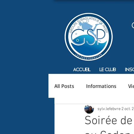
Accueil
Le Club
Ins
All Posts
Informations
Vi
sylv.lefebvre
2 oct. 
Soirée de