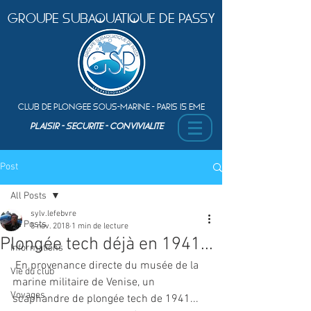
Groupe Subaquatique de Passy
Club de plongEe sous-marine - Paris 15 Eme
PLAISIR - SEcurite - ConvivialitE
Post
All Posts
sylv.lefebvre
All Posts
5 nov. 2018
1 min de lecture
Plongée tech déjà en 1941...
Informations
 En provenance directe du musée de la 
Vie du club
marine militaire de Venise, un 
Voyages
scaphandre de plongée tech de 1941... 