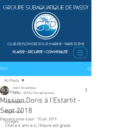
Groupe Subaquatique de Passy
Club de plongEe sous-marine - Paris 15 Eme
PLAISIR - SEcurite - ConvivialitE
Post
All Posts
marc.bruneteau
All Posts
13 oct. 2018
2 min de lecture
Mission Doris à l'Estartit -
Informations
Sept 2018
Vie du club
Dernière mise à jour :
15 juil. 2019
Voyages
Chèr.e.s ami.e.s, l'heure est grave.