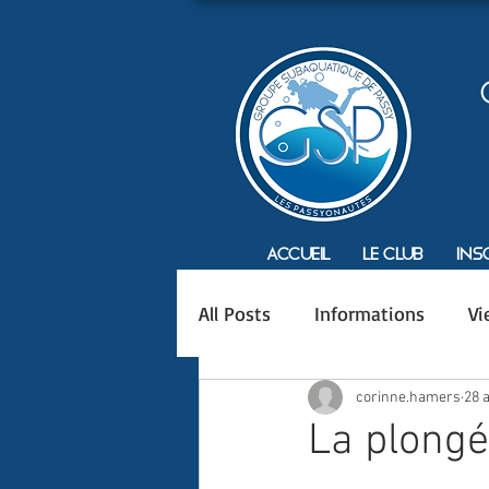
Accueil
Le Club
Ins
All Posts
Informations
Vi
corinne.hamers
28 
La plongé