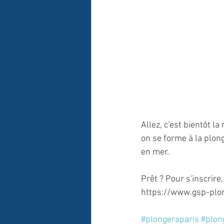
Allez, c'est bientôt l
on se forme à la plong
en mer. 
Prêt ? Pour s'inscrire, c
https://www.gsp-plon
#plongeraparis
#plon