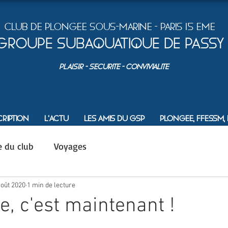
Club de plongEe sous-marine - Paris 15 Eme
Groupe Subaquatique de Passy
PLAISIR - SEcurite - ConvivialitE
cription
L'actu
Les amis du GSP
Plongee, FFESSM, et
e du club
Voyages
août 2020
1 min de lecture
e, c'est maintenant !