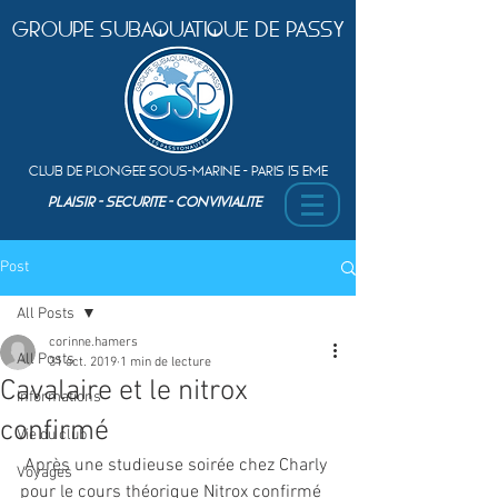
Groupe Subaquatique de Passy
Club de plongEe sous-marine - Paris 15 Eme
PLAISIR - SEcurite - ConvivialitE
Post
All Posts
corinne.hamers
All Posts
31 oct. 2019
1 min de lecture
Cavalaire et le nitrox
Informations
confirmé
Vie du club
 Après une studieuse soirée chez Charly 
Voyages
pour le cours théorique Nitrox confirmé 